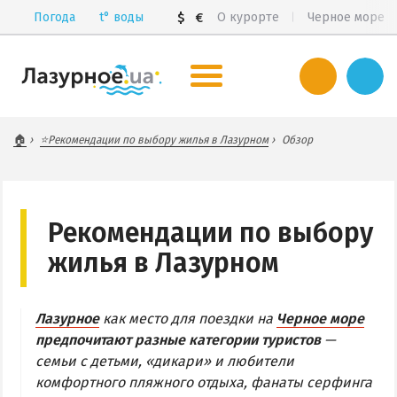
Погода
t°
воды
$
€
О курорте
Черное море
ЛАЗУРНОЕ
🏠
⭐Рекомендации по выбору жилья в Лазурном
Обзор
Общий обзор курорта
Цены 2026
Все базы отдыха и пансионаты
Рекомендации по выбору
Все веб-камеры
жилья в Лазурном
Карта
Лазурное
как место для поездки на
Черное море
ЧАСТНЫЙ СЕКТОР
предпочитают разные категории туристов
—
САНАТОРИИ
семьи с детьми, «дикари» и любители
комфортного пляжного отдыха, фанаты серфинга
ПИТАНИЕ