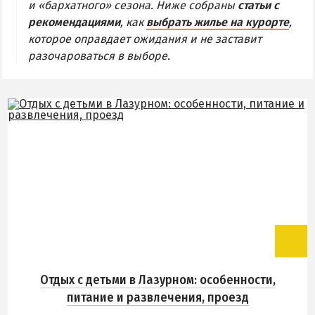
и «бархатного» сезона. Ниже собраны
статьи с
РАЗВЛЕЧЕНИЯ
рекомендациями
, как
выбрать жилье на курорте
,
которое оправдает ожидания и не заставит
Рыбалка
разочароваться в выборе.
РАЗВЛЕЧЕНИЯ В СКАДОВСКЕ
ОСТРОВ ДЖАРЛЫГАЧ
ЗАПОВЕДНИК «АСКАНИЯ-НОВА»
ГЕЙЗЕР «ГОРЯЧИЙ КЛЮЧ»
РЕКОМЕНДАЦИИ ПО ВЫБОРУ ЖИЛЬЯ
Отдых с детьми
Отдых в мае
Отдых в сентябре
Отдых с детьми в Лазурном: особенности,
КАК ДОБРАТЬСЯ
питание и развлечения, проезд