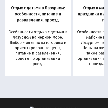
Отдых с детьми в Лазурном:
Отдых в мае
особенности, питание и
праздники в Ла
развлечения, проезд
го
Особенности отдыха с детьми в
Особенности отд
Лазурном на Черном море.
майские пр
Выбор жилья по категориям и
Лазурном на 
ориентировочные цены,
Цены на жиль
питание и развлечения,
также разв
советы по организации
организация до
проезда
проезда н