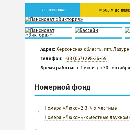
≈ 600 м до пляж
ЗАБРОНИРОВАТЬ
Кафе
Wi-Fi
З
Адрес:
Херсонская область, пгт. Лазурн
Телефон:
+38 (067) 298-36-69
Время работы:
с 1 июня до 30 сентябр
Номерной фонд
Номера «Люкс» 2-3-4-х местные
Номера «Люкс» 4-х местные двухком