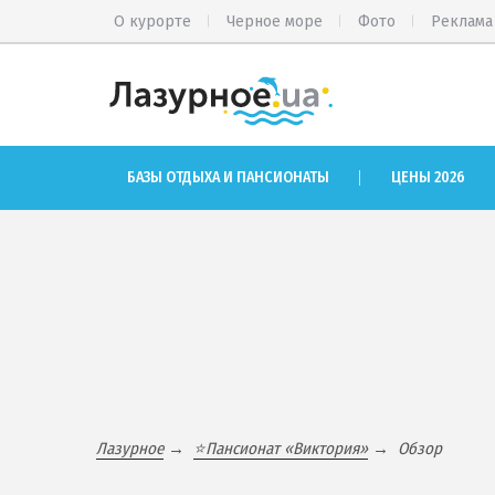
О курорте
Черное море
Фото
Реклама
ЛАЗУРНОЕ
СА
БАЗЫ ОТДЫХА И ПАНСИОНАТЫ
ЦЕНЫ 2026
Общий обзор курорта
ПИ
Цены 2026
РА
Все базы отдыха и пансионаты
Рыб
Все веб-камеры
РА
Карта
ОС
ЧАСТНЫЙ СЕКТОР
Лазурное
⭐Пансионат «Виктория»
Обзор