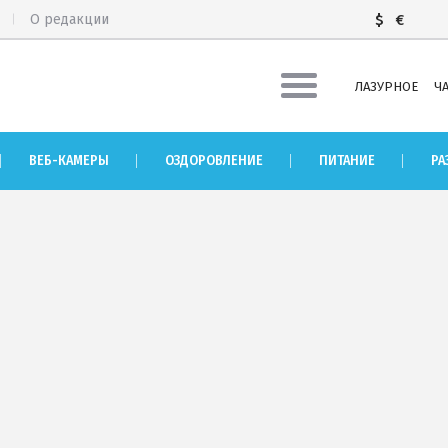
О редакции
$
€
ЛАЗУРНОЕ
Ч
НАТОРИИ
ЗАПОВЕДНИК «АСКАНИЯ
ВЕБ-КАМЕРЫ
ОЗДОРОВЛЕНИЕ
ПИТАНИЕ
РА
ТАНИЕ
ГЕЙЗЕР «ГОРЯЧИЙ КЛЮЧ
ЗВЛЕЧЕНИЯ
РЕКОМЕНДАЦИИ ПО ВЫБ
алка
Отдых с детьми
Отдых в мае
ЗВЛЕЧЕНИЯ В СКАДОВСКЕ
Отдых в сентябре
ТРОВ ДЖАРЛЫГАЧ