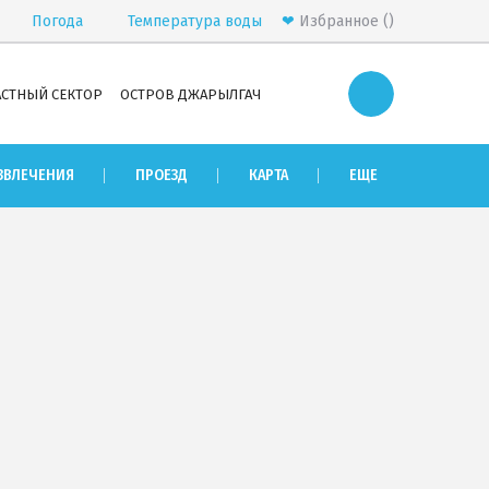
Погода
Температура
воды
❤
Избранное
АСТНЫЙ СЕКТОР
ОСТРОВ ДЖАРЫЛГАЧ
-НОВА»
КАК ДОБРАТЬСЯ
ЗВЛЕЧЕНИЯ
ПРОЕЗД
КАРТА
ЕЩЕ
»
Маршрутки в Лазурное
ОРУ ЖИЛЬЯ