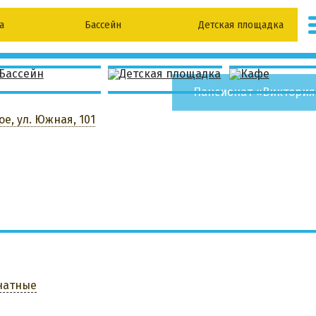
а
Бассейн
Детская площадка
Мангальная зона
Парковка
АБРОНИРОВАТЬ
Пансионат «Виктория
ое, ул. Южная, 101
я
натные